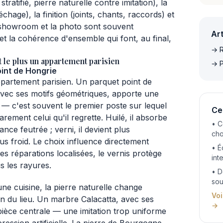
tratifié, pierre naturelle contre imitation), la
séchage), la finition (joints, chants, raccords) et
 showroom et la photo sont souvent
Art
t la cohérence d'ensemble qui font, au final,
→ R
t le plus un appartement parisien
→ P
oint de Hongrie
ppartement parisien. Un parquet point de
vec ses motifs géométriques, apporte une
e — c'est souvent le premier poste sur lequel
Ce
rarement celui qu'il regrette. Huilé, il absorbe
• C
nce feutrée ; verni, il devient plus
cho
s froid. Le choix influence directement
• É
 des réparations localisées, le vernis protège
int
 les rayures.
• D
sou
ne cuisine, la pierre naturelle change
Voi
n du lieu. Un marbre Calacatta, avec ses
→
pièce centrale — une imitation trop uniforme