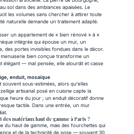
ession artificielle. La pierre de Bourgogne,
 au sol dans des ambiances apaisées. Le
ucit les volumes sans chercher à attirer toute
ité naturelle demande un traitement adapté.
passer un appartement de « bien rénové » à «
othèque intégrée qui épouse un mur, un
e, des portes invisibles fondues dans le décor.
e menuiserie bien conçue transforme un
élégant — mal pensée, elle alourdit et casse
ige, enduit, mosaïque
t souvent sous-estimées, alors qu'elles
zellige artisanal posé en cuisine capte la
que heure du jour ; un enduit décoratif donne
resque tactile. Dans une entrée, un mur
iat.
 des matériaux haut de gamme à Paris ?
que du haut de gamme, mais des fourchettes qui
ence et de la technicité de pose — souvent 30