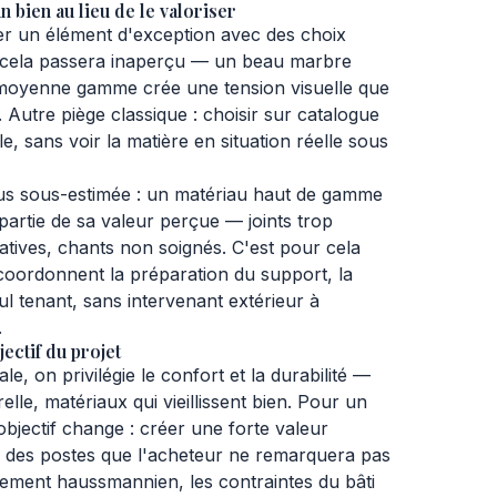
n bien au lieu de le valoriser
er un élément d'exception avec des choix
 cela passera inaperçu — un beau marbre
 moyenne gamme crée une tension visuelle que
 Autre piège classique : choisir sur catalogue
e, sans voir la matière en situation réelle sous
plus sous-estimée : un matériau haut de gamme
artie de sa valeur perçue — joints trop
tives, chants non soignés. C'est pour cela
coordonnent la préparation du support, la
eul tenant, sans intervenant extérieur à
.
ectif du projet
e, on privilégie le confort et la durabilité —
elle, matériaux qui vieillissent bien. Pour un
'objectif change : créer une forte valeur
r des postes que l'acheteur ne remarquera pas
ement haussmannien, les contraintes du bâti