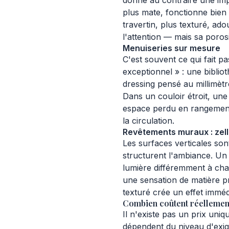
donne au contraire une impr
plus mate, fonctionne bien
travertin, plus texturé, ado
l'attention — mais sa poros
Menuiseries sur mesure
C'est souvent ce qui fait 
exceptionnel » : une bibli
dressing pensé au millimètr
Dans un couloir étroit, un
espace perdu en rangement 
la circulation.
Revêtements muraux : zell
Les surfaces verticales son
structurent l'ambiance. Un 
lumière différemment à cha
une sensation de matière p
texturé crée un effet imméd
Combien coûtent réellement
Il n'existe pas un prix uni
dépendent du niveau d'exig