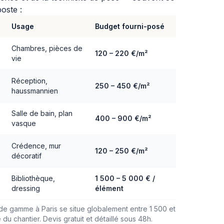
oste :
Usage
Budget fourni-posé
Chambres, pièces de
120 – 220 €/m²
vie
Réception,
250 – 450 €/m²
haussmannien
Salle de bain, plan
400 – 900 €/m²
vasque
Crédence, mur
120 – 250 €/m²
décoratif
Bibliothèque,
1 500 – 5 000 € /
dressing
élément
 de gamme à Paris se situe globalement entre 1 500 et
du chantier. Devis gratuit et détaillé sous 48h.