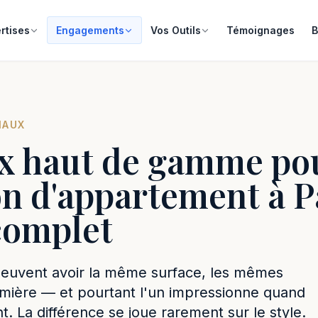
rtises
Engagements
Vos Outils
Témoignages
B
IAUX
x haut de gamme po
n d'appartement à Pa
complet
euvent avoir la même surface, les mêmes
mière — et pourtant l'un impressionne quand
ent. La différence se joue rarement sur le style.