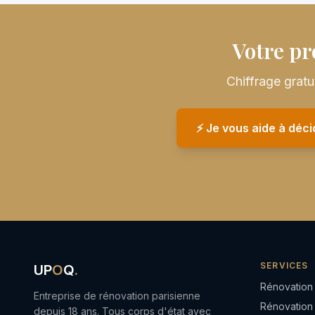
Votre pr
Chiffrage grat
⚡️ Je vous aide à déc
SERVICES
UP
O
Q
.
Rénovation
Entreprise de rénovation parisienne
Rénovation
depuis 18 ans. Tous corps d'état avec