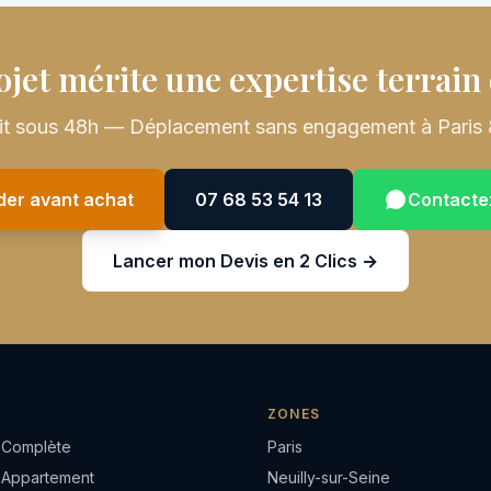
ojet mérite une expertise terrain 
uit sous 48h — Déplacement sans engagement à Paris 
ider avant achat
07 68 53 54 13
Contacte
Lancer mon Devis en 2 Clics →
ZONES
 Complète
Paris
 Appartement
Neuilly-sur-Seine