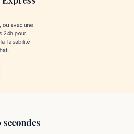
e Express
r, ou avec une
s 24h pour
la faisabilité
hat.
0 secondes