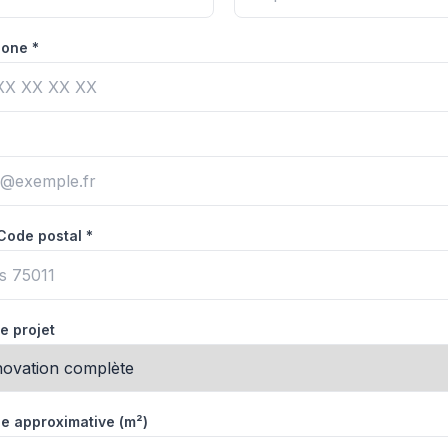
one *
 Code postal *
e projet
e approximative (m²)