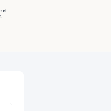
e et
.