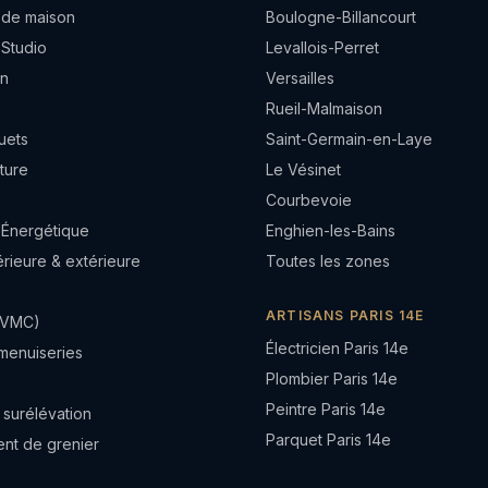
 de maison
Boulogne-Billancourt
 Studio
Levallois-Perret
in
Versailles
Rueil-Malmaison
uets
Saint-Germain-en-Laye
ture
Le Vésinet
Courbevoie
 Énergétique
Enghien-les-Bains
térieure & extérieure
Toutes les zones
ARTISANS PARIS 14E
 (VMC)
Électricien Paris 14e
menuiseries
Plombier Paris 14e
Peintre Paris 14e
 surélévation
Parquet Paris 14e
t de grenier