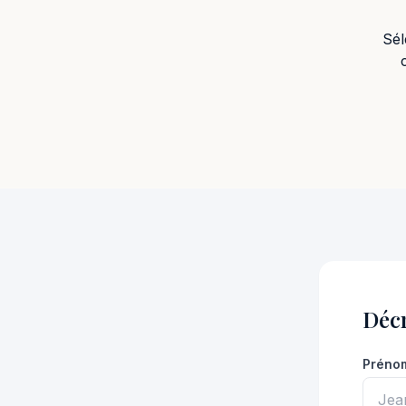
Sél
Décr
Préno