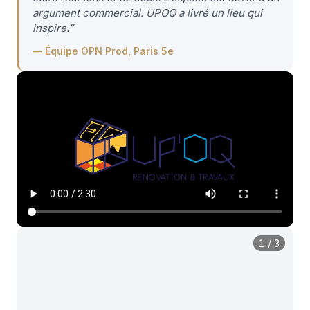
argument commercial. UPOQ a livré un lieu qui
inspire.
”
—
Équipe OPN Prod, Paris 5e
1
/
3