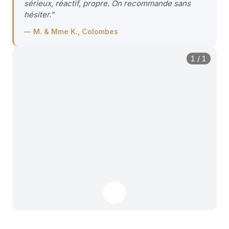
sérieux, réactif, propre. On recommande sans
hésiter.
”
—
M. & Mme K., Colombes
1
/
1