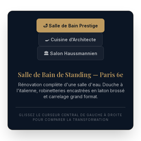
🛁 Salle de Bain Prestige
🍳 Cuisine d'Architecte
🏛️ Salon Haussmannien
Salle de Bain de Standing — Paris 6e
Rénovation complète d'une salle d'eau. Douche à
l'italienne, robinetteries encastrées en laiton brossé
et carrelage grand format.
EN COURS / BRUT
LIVRÉ UPOQ ⭐️
↔
GLISSEZ LE CURSEUR CENTRAL DE GAUCHE À DROITE
POUR COMPARER LA TRANSFORMATION