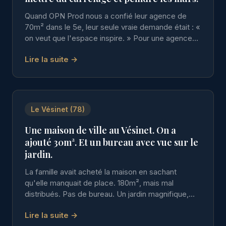
Quand OPN Prod nous a confié leur agence de
70m² dans le 5e, leur seule vraie demande était : «
on veut que l'espace inspire. » Pour une agence
créative, l'environnement de travail est un
Lire la suite →
argument commercial.
Le Vésinet (78)
Une maison de ville au Vésinet. On a
ajouté 30m². Et un bureau avec vue sur le
jardin.
La famille avait acheté la maison en sachant
qu'elle manquait de place. 180m², mais mal
distribués. Pas de bureau. Un jardin magnifique,
mais sans connexion réelle avec l'intérieur.
Lire la suite →