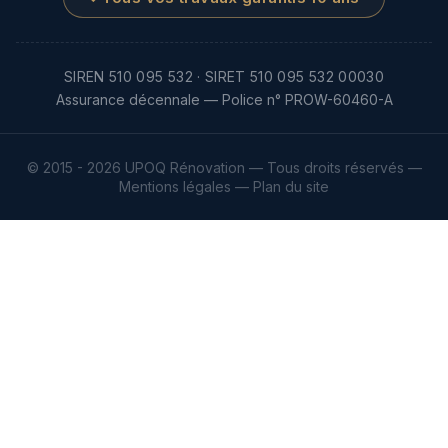
SIREN 510 095 532 · SIRET 510 095 532 00030
Assurance décennale — Police n° PROW-60460-A
© 2015 -
2026
UPOQ Rénovation —
Tous droits réservés
—
Mentions légales
—
Plan du site