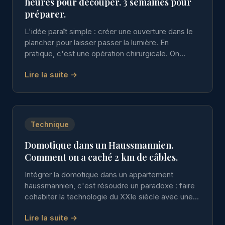
heures pour découper. 3 semaines pour
préparer.
L'idée paraît simple : créer une ouverture dans le
plancher pour laisser passer la lumière. En
pratique, c'est une opération chirurgicale. On
touche à la structure. On ne répare pas si on se
Lire la suite →
trompe.
Technique
Domotique dans un Haussmannien.
Comment on a caché 2 km de câbles.
Intégrer la domotique dans un appartement
haussmannien, c'est résoudre un paradoxe : faire
cohabiter la technologie du XXIe siècle avec une
structure du XIXe. Et ne rien laisser visible.
Lire la suite →