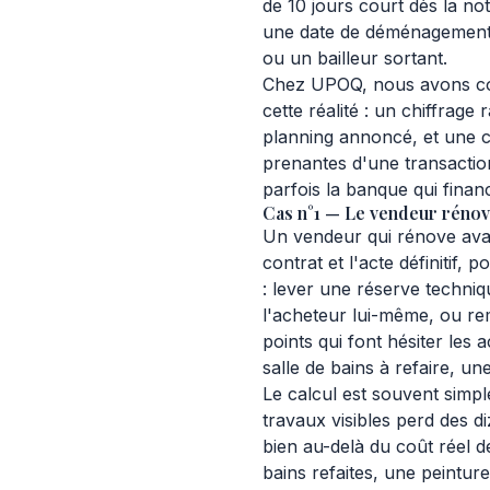
de 10 jours court dès la not
une date de déménagement
ou un bailleur sortant.
Chez UPOQ, nous avons con
cette réalité : un chiffrage 
planning annoncé, et une c
prenantes d'une transactio
parfois la banque qui financ
Cas n°1 — Le vendeur rénove
Un vendeur qui rénove avan
contrat et l'acte définitif,
: lever une réserve techniq
l'acheteur lui-même, ou rem
points qui font hésiter les
salle de bains à refaire, un
Le calcul est souvent simpl
travaux visibles perd des d
bien au-delà du coût réel de
bains refaites, une peintu