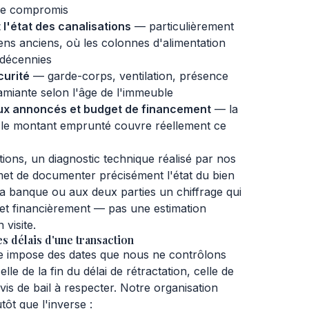
 le compromis
 l'état des canalisations
— particulièrement
ns anciens, où les colonnes d'alimentation
 décennies
curité
— garde-corps, ventilation, présence
miante selon l'âge de l'immeuble
ux annoncés et budget de financement
— la
 le montant emprunté couvre réellement ce
tions, un diagnostic technique réalisé par nos
et de documenter précisément l'état du bien
la banque ou aux deux parties un chiffrage qui
t et financièrement — pas une estimation
visite.
s délais d'une transaction
e impose des dates que nous ne contrôlons
lle de la fin du délai de rétractation, celle de
éavis de bail à respecter. Notre organisation
tôt que l'inverse :