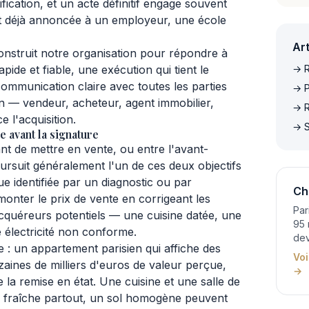
ification, et un acte définitif engage souvent
 déjà annoncée à un employeur, une école
Art
struit notre organisation pour répondre à
rapide et fiable, une exécution qui tient le
→ R
ommunication claire avec toutes les parties
→ P
n — vendeur, acheteur, agent immobilier,
→ R
e l'acquisition.
→ S
 avant la signature
t de mettre en vente, ou entre l'avant-
 poursuit généralement l'un de ces deux objectifs
ue identifiée par un diagnostic ou par
Ch
onter le prix de vente en corrigeant les
Par
 acquéreurs potentiels — une cuisine datée, une
95 
e électricité non conforme.
dev
e : un appartement parisien qui affiche des
Voi
izaines de milliers d'euros de valeur perçue,
→
 la remise en état. Une cuisine et une salle de
re fraîche partout, un sol homogène peuvent