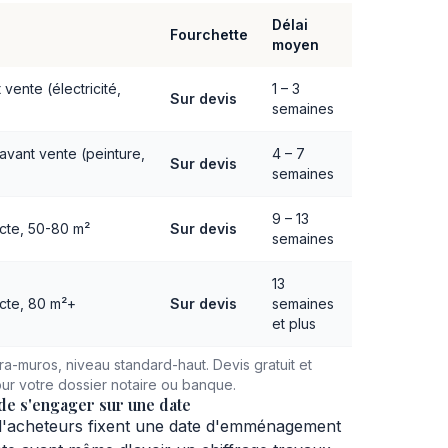
Délai
Fourchette
moyen
vente (électricité,
1 – 3
Sur devis
semaines
 avant vente (peinture,
4 – 7
Sur devis
semaines
9 – 13
cte, 50-80 m²
Sur devis
semaines
13
cte, 80 m²+
Sur devis
semaines
et plus
tra-muros, niveau standard-haut. Devis gratuit et
our votre dossier notaire ou banque.
t de s'engager sur une date
'acheteurs fixent une date d'emménagement