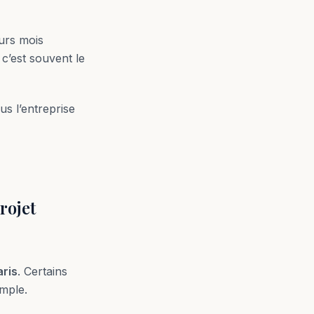
urs mois
 c’est souvent le
us l’entreprise
rojet
aris
. Certains
imple.