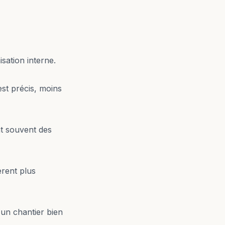
sation interne.
st précis, moins
nt souvent des
èrent plus
un chantier bien