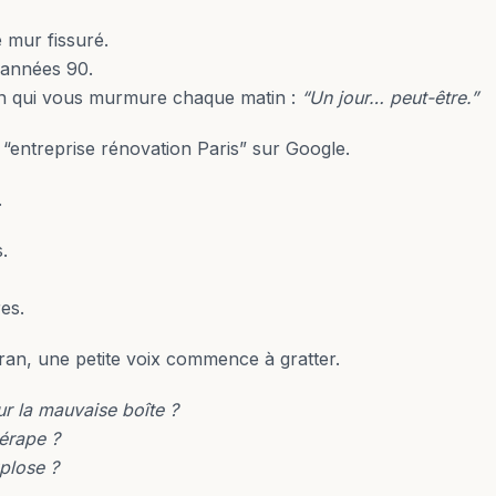
 mur fissuré.
 années 90.
ain qui vous murmure chaque matin :
“Un jour… peut-être.”
“entreprise rénovation Paris” sur Google.
.
.
es.
cran, une petite voix commence à gratter.
ur la mauvaise boîte ?
dérape ?
xplose ?