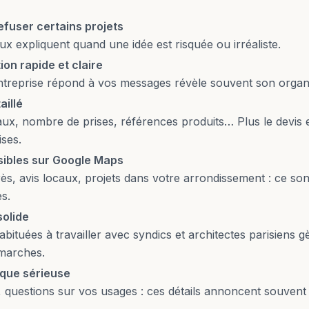
efuser certains projets
eux expliquent quand une idée est risquée ou irréaliste.
on rapide et claire
ntreprise répond à vos messages révèle souvent son organi
aillé
ux, nombre de prises, références produits… Plus le devis e
ises.
sibles sur Google Maps
s, avis locaux, projets dans votre arrondissement : ce so
s.
solide
abituées à travailler avec syndics et architectes parisiens g
émarches.
ique sérieuse
 questions sur vos usages : ces détails annoncent souvent 