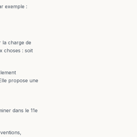
r exemple :
r la charge de
x choses : soit
lement
 Elle propose une
iner dans le 11e
rventions,