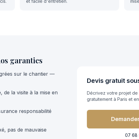
is.
et facile d'entretien.
mis
os garanties
grées sur le chantier —
Devis gratuit sou
 de la visite à la mise en
Décrivez votre projet de
gratuitement à Paris et e
surance responsabilité
Demander
fixé, pas de mauvaise
07 68 