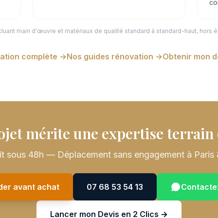
co
cluant main d'œuvre et matériaux de qualité standard à standard-haut, hors 
ation complète →
Nos guides rénovation →
Obtenir mon d
ojet mérite une expertise terrain 
uit sous 48h — Déplacement sans engagement à Paris 
ider avant achat
07 68 53 54 13
Contacte
Lancer mon Devis en 2 Clics →