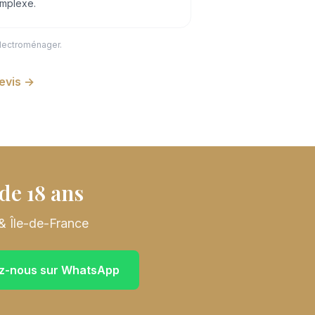
mplexe.
électroménager.
evis →
de 18 ans
& Île-de-France
z-nous sur WhatsApp