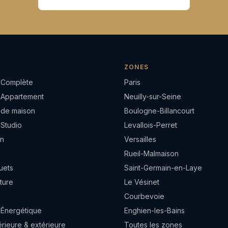
ZONES
 Complète
Paris
 Appartement
Neuilly-sur-Seine
 de maison
Boulogne-Billancourt
 Studio
Levallois-Perret
in
Versailles
Rueil-Malmaison
uets
Saint-Germain-en-Laye
ture
Le Vésinet
Courbevoie
 Énergétique
Enghien-les-Bains
térieure & extérieure
Toutes les zones