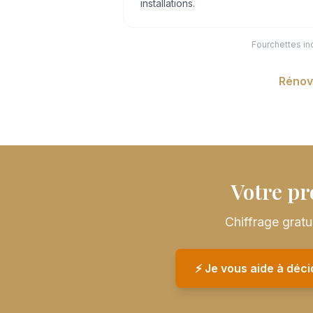
installations.
Fourchettes in
Rénov
Votre pr
Chiffrage grat
⚡️ Je vous aide à déc