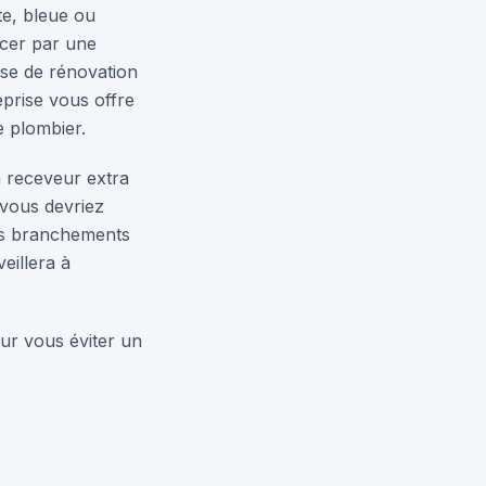
te, bleue ou
acer par une
se de rénovation
eprise vous offre
e plombier.
 receveur extra
 vous devriez
les branchements
eillera à
our vous éviter un