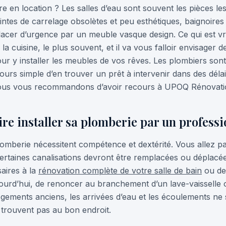
re en location ? Les salles d’eau sont souvent les pièces le
teintes de carrelage obsolètes et peu esthétiques, baignoire
cer d’urgence par un meuble vasque design. Ce qui est vrai
e la cuisine, le plus souvent, et il va vous falloir envisager
r y installer les meubles de vos rêves. Les plombiers son
ujours simple d’en trouver un prêt à intervenir dans des déla
nous vous recommandons d’avoir recours à UPOQ Rénovati
re installer sa plomberie par un professi
omberie nécessitent compétence et dextérité. Vous allez par
ertaines canalisations devront être remplacées ou déplacée
aires à la
rénovation complète de votre salle de bain
ou de 
ourd’hui, de renoncer au branchement d’un lave-vaisselle 
logements anciens, les arrivées d’eau et les écoulements ne
 trouvent pas au bon endroit.