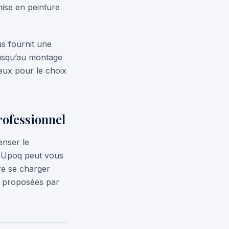
ise en peinture
s fournit une
jusqu’au montage
eux pour le choix
rofessionnel
enser le
ie Upoq peut vous
re se charger
ns proposées par