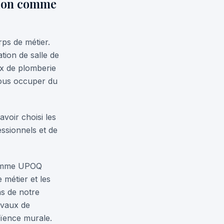
tion comme
ps de métier.
ion de salle de
ux de plomberie
nous occuper du
voir choisi les
essionnels et de
 comme UPOQ
 métier et les
ns de notre
avaux de
aïence murale.