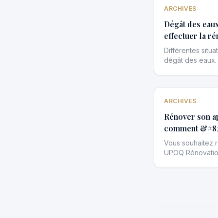
ARCHIVES
Dégât des eaux
effectuer la ré
professionnel 
Différentes situ
dégât des eaux. S
toiture endommag
s’infiltre […]
ARCHIVES
Rénover son ap
comment &#82
Vous souhaitez 
UPOQ Rénovation
suivre, budget, 
les travaux … Su