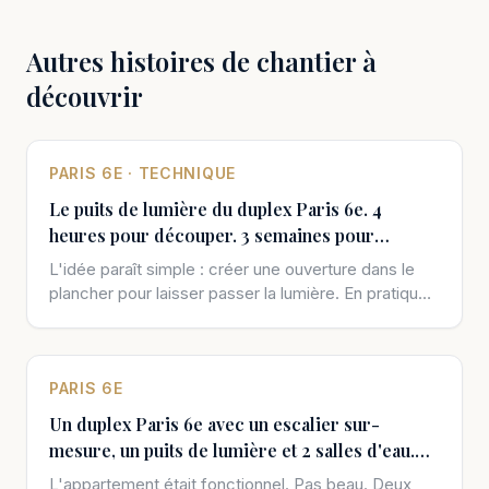
Autres histoires de chantier à
découvrir
PARIS 6E · TECHNIQUE
Le puits de lumière du duplex Paris 6e. 4
heures pour découper. 3 semaines pour
préparer.
L'idée paraît simple : créer une ouverture dans le
plancher pour laisser passer la lumière. En pratique,
c'est une opération chirurgicale. On touche à la
structure. On ne répare pas si on se trompe.
PARIS 6E
Un duplex Paris 6e avec un escalier sur-
mesure, un puits de lumière et 2 salles d'eau.
Tout ça dans 110m².
L'appartement était fonctionnel. Pas beau. Deux