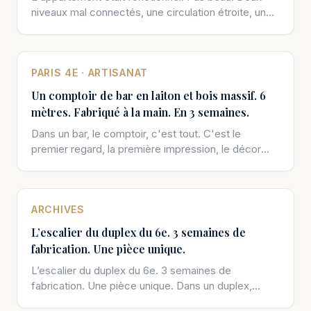
niveaux mal connectés, une circulation étroite, une
lumière naturelle quasi absente au niveau bas.
PARIS 4E · ARTISANAT
Un comptoir de bar en laiton et bois massif. 6
mètres. Fabriqué à la main. En 3 semaines.
Dans un bar, le comptoir, c'est tout. C'est le
premier regard, la première impression, le décor
permanent. Farida le savait. Elle avait une image
précise. Notre menuisier partenaire l'a réalisée.
ARCHIVES
L’escalier du duplex du 6e. 3 semaines de
fabrication. Une pièce unique.
L’escalier du duplex du 6e. 3 semaines de
fabrication. Une pièce unique. Dans un duplex,
l’escalier n’est pas un meuble. […]