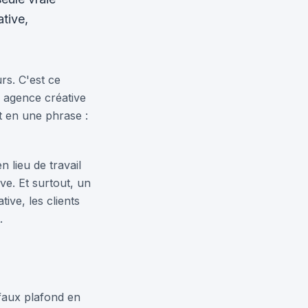
tive,
rs. C'est ce
 agence créative
t en une phrase :
 lieu de travail
ive. Et surtout, un
ve, les clients
.
faux plafond en