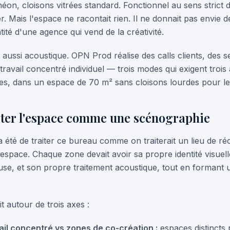
 néon, cloisons vitrées standard. Fonctionnel au sens stric
er. Mais l'espace ne racontait rien. Il ne donnait pas envie de
entité d'une agence qui vend de la créativité.
 aussi acoustique. OPN Prod réalise des calls clients, des s
travail concentré individuel — trois modes qui exigent troi
tes, dans un espace de 70 m² sans cloisons lourdes pour le
raiter l'espace comme une scénographie
été de traiter ce bureau comme on traiterait un lieu de r
espace. Chaque zone devait avoir sa propre identité visuel
se, et son propre traitement acoustique, tout en formant
ait autour de trois axes :
ail concentré vs zones de co-création :
espaces distincts