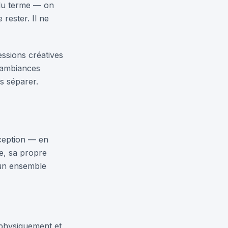
t du terme — on
 rester. Il ne
essions créatives
s ambiances
s séparer.
éception — en
le, sa propre
 un ensemble
 physiquement et