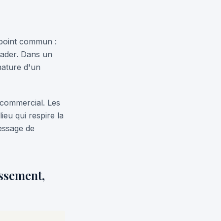
 point commun :
grader. Dans un
nature d'un
 commercial. Les
ieu qui respire la
message de
issement,