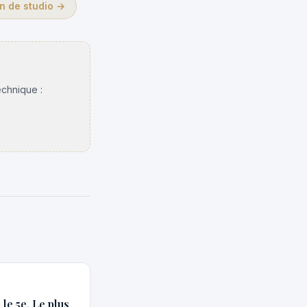
n de studio
→
echnique :
le 5e. Le plus