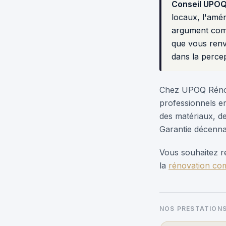
Conseil UPOQ
locaux, l'amé
argument comme
que vous renv
dans la percep
Chez UPOQ Rénov
professionnels e
des matériaux, de
Garantie décennal
Vous souhaitez r
la
rénovation co
NOS PRESTATIONS