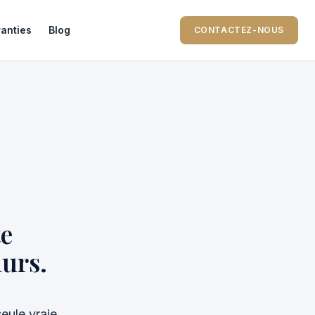
anties
Blog
CONTACTEZ-NOUS
te
murs.
eule vraie