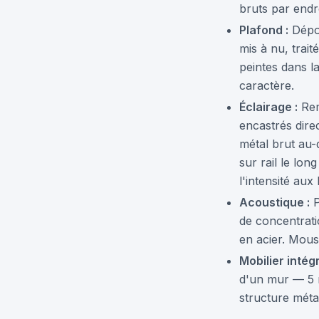
bruts par endro
Plafond :
Dépos
mis à nu, trait
peintes dans l
caractère.
Éclairage :
Rem
encastrés dire
métal brut au-
sur rail le lo
l'intensité aux
Acoustique :
P
de concentrati
en acier. Mous
Mobilier intégr
d'un mur — 5 m
structure métal