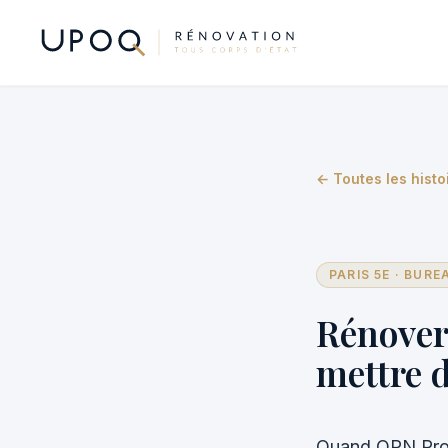
← Toutes les histo
PARIS 5E · BURE
Rénover 
mettre d
Quand OPN Prod 