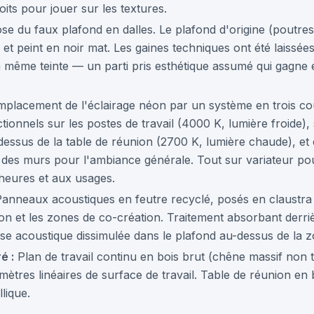
its pour jouer sur les textures.
e du faux plafond en dalles. Le plafond d'origine (poutres 
é et peint en noir mat. Les gaines techniques ont été laissé
a même teinte — un parti pris esthétique assumé qui gagne 
placement de l'éclairage néon par un système en trois co
ctionnels sur les postes de travail (4000 K, lumière froide)
dessus de la table de réunion (2700 K, lumière chaude), et é
ng des murs pour l'ambiance générale. Tout sur variateur po
 heures et aux usages.
anneaux acoustiques en feutre recyclé, posés en claustra 
on et les zones de co-création. Traitement absorbant derr
se acoustique dissimulée dans le plafond au-dessus de la 
é :
Plan de travail continu en bois brut (chêne massif non tr
ètres linéaires de surface de travail. Table de réunion en 
lique.