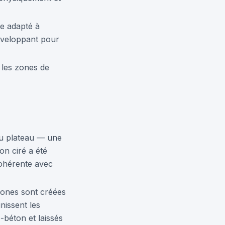
e adapté à
enveloppant pour
 les zones de
du plateau — une
on ciré a été
cohérente avec
zones sont créées
nissent les
-béton et laissés