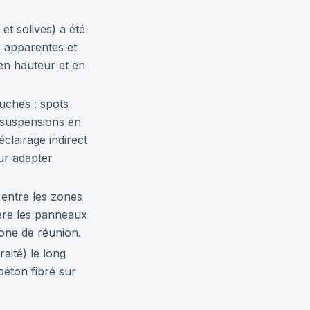
et solives) a été
es apparentes et
en hauteur et en
uches : spots
, suspensions en
clairage indirect
ur adapter
entre les zones
ière les panneaux
zone de réunion.
aité) le long
béton fibré sur