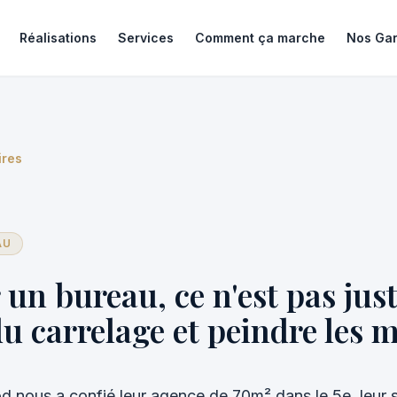
Réalisations
Services
Comment ça marche
Nos Gar
ires
AU
un bureau, ce n'est pas jus
u carrelage et peindre les 
nous a confié leur agence de 70m² dans le 5e, leur s