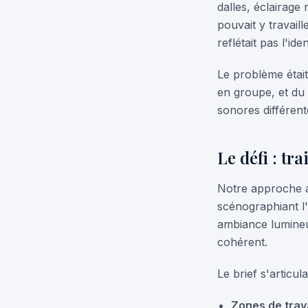
dalles, éclairage
pouvait y travaill
reflétait pas l'id
Le problème était
en groupe, et du 
sonores différen
Le défi : t
Notre approche a 
scénographiant l'
ambiance lumineu
cohérent.
Le brief s'articul
Zones de trav