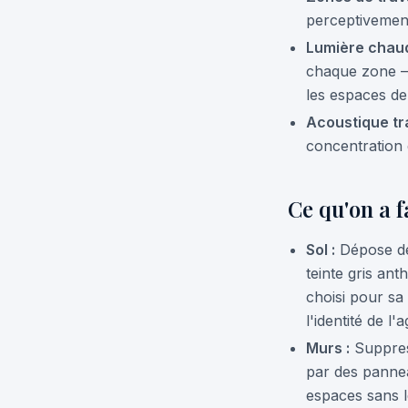
perceptivement
Lumière chaud
chaque zone — 
les espaces de
Acoustique tra
concentration 
Ce qu'on a f
Sol :
Dépose de 
teinte gris ant
choisi pour sa
l'identité de l'
Murs :
Suppress
par des pannea
espaces sans l