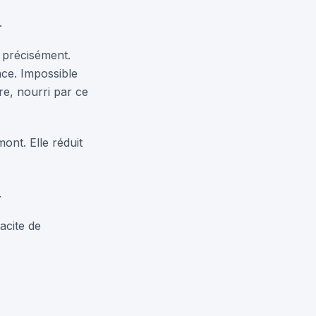
.
 précisément.
ace. Impossible
ire, nourri par ce
mont. Elle réduit
.
acite de