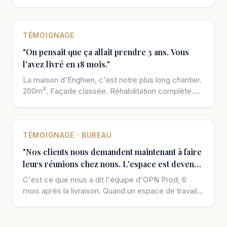
anxieuse. 150m² à rénover entièrement. Deux
enfants à la maison.
TÉMOIGNAGE
"On pensait que ça allait prendre 3 ans. Vous
l'avez livré en 18 mois."
La maison d'Enghien, c'est notre plus long chantier.
200m². Façade classée. Réhabilitation complète.
Les propriétaires avaient consulté 4 entreprises
avant nous. Les délais annoncés : 2 à 4 ans.
TÉMOIGNAGE · BUREAU
"Nos clients nous demandent maintenant à faire
leurs réunions chez nous. L'espace est devenu
un argument commercial."
C'est ce que nous a dit l'équipe d'OPN Prod, 6
mois après la livraison. Quand un espace de travail
bien pensé devient un atout commercial, c'est la
meilleure preuve qu'on a bien fait notre travail.